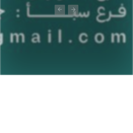
Previous
Next
About School